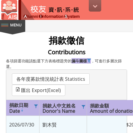
募款系統
捐款徵信
Contributions
各項篩選功能請點選下方表格標題旁的
漏斗圖樣
，可進行多層次篩
選。
各年度募款情況統計表 Statistics
匯出 Export(Excel)
捐款日期
捐款人中文姓名
捐款金額
Date
Donor's Name
Amount of donatio
2026/07/30
劉木賢
$2